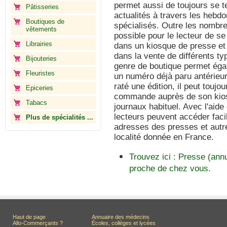
permet aussi de toujours se te
Pâtisseries
actualités à travers les hebd
Boutiques de
spécialisés. Outre les nombre
vêtements
possible pour le lecteur de s
Librairies
dans un kiosque de presse et
dans la vente de différents t
Bijouteries
genre de boutique permet ég
Fleuristes
un numéro déjà paru antérieure
raté une édition, il peut toujou
Epiceries
commande auprès de son kios
Tabacs
journaux habituel. Avec l'aide
lecteurs peuvent accéder facil
Plus de spécialités ...
adresses des presses et aut
localité donnée en France.
Trouvez ici : Presse (ann
proche de chez vous.
Haut de page
Annuaire des médecins
Allo-Commerçants ?
Écoles, collèges et lycées