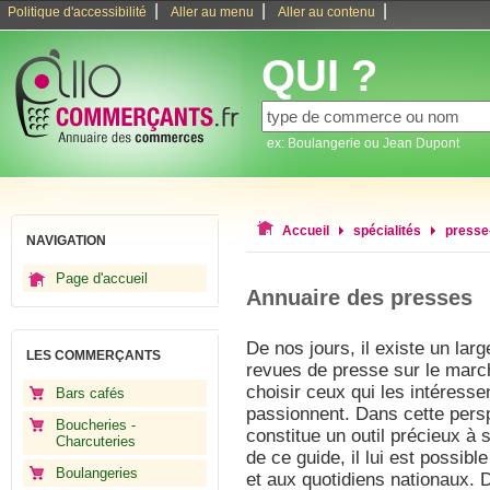
|
|
|
Politique d'accessibilité
Aller au menu
Aller au contenu
QUI ?
ex: Boulangerie ou Jean Dupont
Accueil
spécialités
presse
NAVIGATION
Page d'accueil
Annuaire des presses
De nos jours, il existe un lar
LES COMMERÇANTS
revues de presse sur le march
choisir ceux qui les intéresse
Bars cafés
passionnent. Dans cette persp
Boucheries -
constitue un outil précieux à s
Charcuteries
de ce guide, il lui est possib
Boulangeries
et aux quotidiens nationaux. 