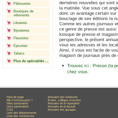
dernières nouvelles qui sont 
Pâtisseries
la matinée. Vue sous cet angle
Boutiques de
donc un avantage certain sur l
vêtements
bouclage de ses éditions la nui
Librairies
Comme les autres journaux et
ce genre de presse est aussi
Bijouteries
kiosque de presse et magasin
Fleuristes
perspective, le présent annua
vous les adresses et les local
Epiceries
Ainsi, il vous est facile de v
Tabacs
magasin de journaux près de
Plus de spécialités ...
Trouvez ici : Presse (la 
chez vous.
Haut de page
Annuaire des médecins
Allo-Commerçants ?
Écoles, collèges et lycées
Sites partenaires
Annuaire de la réparation
Liens partenaires
Annuaire de la beauté
CGU
Annuaire des garages
Liste des départements
Liste des commerces