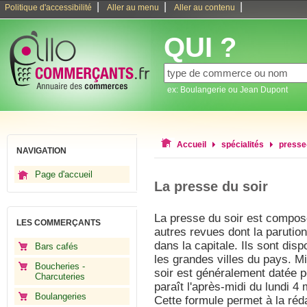
|
|
|
Politique d'accessibilité
Aller au menu
Aller au contenu
QUI ?
ex: Boulangerie ou Jean Dupont
Accueil
spécialités
presse
NAVIGATION
Page d'accueil
La presse du soir
La presse du soir est compos
LES COMMERÇANTS
autres revues dont la parutio
dans la capitale. Ils sont dis
Bars cafés
les grandes villes du pays. Mi
Boucheries -
soir est généralement datée po
Charcuteries
paraît l'après-midi du lundi 4
Boulangeries
Cette formule permet à la réd