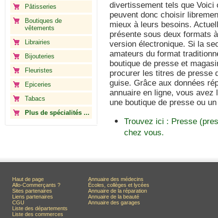
divertissement tels que Voici
Pâtisseries
peuvent donc choisir librement
Boutiques de
mieux à leurs besoins. Actuel
vêtements
présente sous deux formats à 
Librairies
version électronique. Si la se
amateurs du format traditionn
Bijouteries
boutique de presse et magasin
Fleuristes
procurer les titres de presse d
guise. Grâce aux données répe
Epiceries
annuaire en ligne, vous avez l
Tabacs
une boutique de presse ou un
Plus de spécialités ...
Trouvez ici : Presse (pre
chez vous.
Haut de page
Annuaire des médecins
Allo-Commerçants ?
Écoles, collèges et lycées
Sites partenaires
Annuaire de la réparation
Liens partenaires
Annuaire de la beauté
CGU
Annuaire des garages
Liste des départements
Liste des commerces