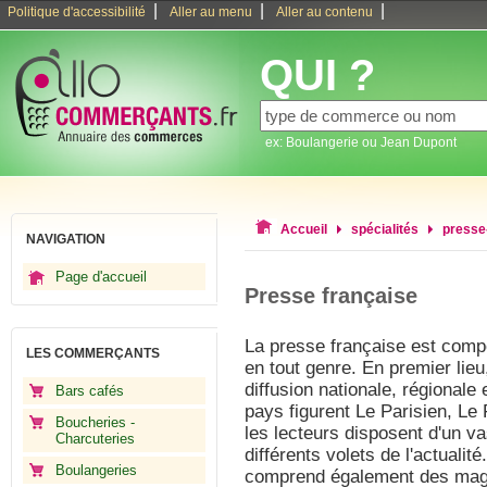
|
|
|
Politique d'accessibilité
Aller au menu
Aller au contenu
QUI ?
ex: Boulangerie ou Jean Dupont
Accueil
spécialités
presse
NAVIGATION
Page d'accueil
Presse française
La presse française est com
LES COMMERÇANTS
en tout genre. En premier lieu
diffusion nationale, régionale 
Bars cafés
pays figurent Le Parisien, Le 
Boucheries -
les lecteurs disposent d'un va
Charcuteries
différents volets de l'actualité
Boulangeries
comprend également des magaz