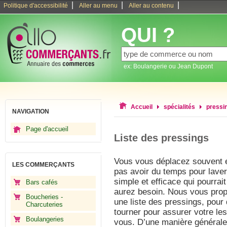
|
|
|
Politique d'accessibilité
Aller au menu
Aller au contenu
QUI ?
ex: Boulangerie ou Jean Dupont
Accueil
spécialités
pressi
NAVIGATION
Page d'accueil
Liste des pressings
Vous vous déplacez souvent en
LES COMMERÇANTS
pas avoir du temps pour laver
simple et efficace qui pourra
Bars cafés
aurez besoin. Nous vous prop
Boucheries -
une liste des pressings, pour
Charcuteries
tourner pour assurer votre le
Boulangeries
vous. D’une manière générale,