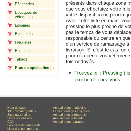
présents dans chaque zone ind
Pâtisseries
que vous effectuiez votre miss
Boutiques de
votre disposition ne pourra qu
vêtements
Avec cette liste en main, vous
Librairies
pressing le plus proche de vot
pas le temps de vous déplace
Bijouteries
responsable du centre en que
Fleuristes
d’un service de ramassage à d
livraison. Si c’est le cas, un
Epiceries
pour récupérer vos vêtements
Tabacs
fois nettoyés.
Plus de spécialités ...
Trouvez ici : Pressing (li
proche de chez vous.
Haut de page
Annuaire des médecins
Allo-Commerçants ?
Écoles, collèges et lycées
Sites partenaires
Annuaire de la réparation
Liens partenaires
Annuaire de la beauté
CGU
Annuaire des garages
Liste des départements
Liste des commerces