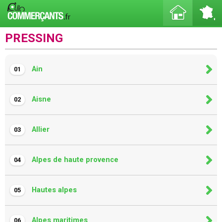
PRESSING
Ain
01
Aisne
02
Allier
03
Alpes de haute provence
04
Hautes alpes
05
Alpes maritimes
06