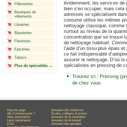
évidemment, les services de p
Pâtisseries
bien s’en occuper, mais cela 
Boutiques de
adresses se spécialisent dan
vêtements
costume utilise les mêmes pr
Librairies
nettoyage classique, comme l
surtout au niveau de la quantit
Bijouteries
concentration que se trouve l
Fleuristes
de nettoyage habituel. Comme
l’aide d’un tissu plus épais et
Epiceries
ce fait indispensable d’adopte
Tabacs
assurer le nettoyage. D’où la 
spécialistes en pressing de 
Plus de spécialités ...
Trouvez ici : Pressing (p
de chez vous.
Haut de page
Annuaire des médecins
Allo-Commerçants ?
Écoles, collèges et lycées
Sites partenaires
Annuaire de la réparation
Liens partenaires
Annuaire de la beauté
CGU
Annuaire des garages