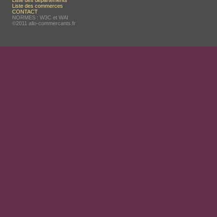
Liste des départements
Liste des commerces
CONTACT
NORMES : W3C et WAI
©2011 allo-commercants.fr