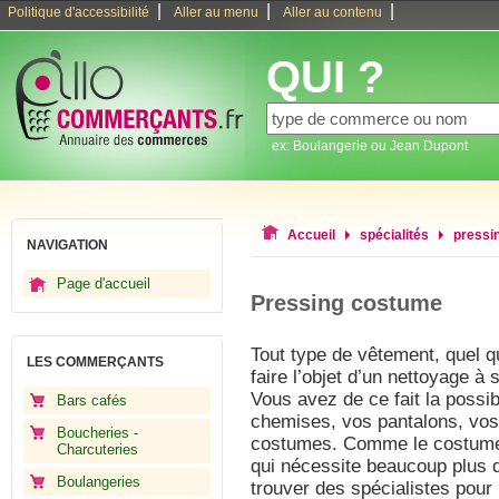
|
|
|
Politique d'accessibilité
Aller au menu
Aller au contenu
QUI ?
ex: Boulangerie ou Jean Dupont
Accueil
spécialités
pressi
NAVIGATION
Page d'accueil
Pressing costume
Tout type de vêtement, quel qu’
LES COMMERÇANTS
faire l’objet d’un nettoyage à
Vous avez de ce fait la possib
Bars cafés
chemises, vos pantalons, vos
Boucheries -
costumes. Comme le costume 
Charcuteries
qui nécessite beaucoup plus d’
Boulangeries
trouver des spécialistes pour