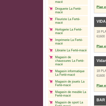
macé
Plan et
Droguerie La Ferté-
macé
Fleuriste La Ferté-
VIDA
macé
Horlogerie La Ferté-
18 PL
macé
61600 
Imprimerie La Ferté-
macé
Plan et
Librairie La Ferté-macé
Magasin de
Vida
chaussures La Ferté-
macé
18 PL
Magasin informatique
La Ferté-macé
61600 
Magasin de jouets La
Ferté-macé
Plan et
Magasin de meuble La
Ferté-macé
BAR 
Magasin de sport La
Ferté-macé