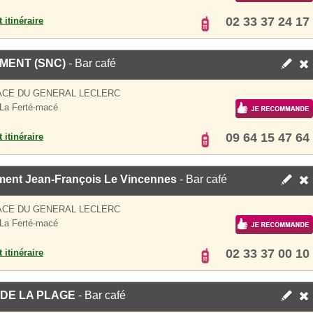
02 33 37 24 17
 itinéraire
MENT (SNC)
- Bar café
ACE DU GENERAL LECLERC
La Ferté-macé
09 64 15 47 64
 itinéraire
ment Jean-François Le Vincennes
- Bar café
ACE DU GENERAL LECLERC
La Ferté-macé
02 33 37 00 10
 itinéraire
DE LA PLAGE
- Bar café