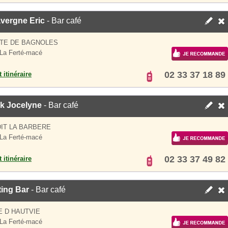
vergne Eric
- Bar café
UTE DE BAGNOLES
La Ferté-macé
02 33 37 18 89
 itinéraire
k Jocelyne
- Bar café
DIT LA BARBERE
La Ferté-macé
02 33 37 49 82
 itinéraire
ting Bar
- Bar café
E D HAUTVIE
La Ferté-macé