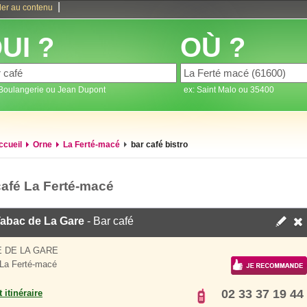
|
ler au contenu
UI ?
OÙ ?
 Boulangerie ou Jean Dupont
ex: Saint Malo ou 35400
ccueil
Orne
La Ferté-macé
bar café bistro
café La Ferté-macé
Tabac de La Gare
- Bar café
 DE LA GARE
La Ferté-macé
02 33 37 19 44
 itinéraire