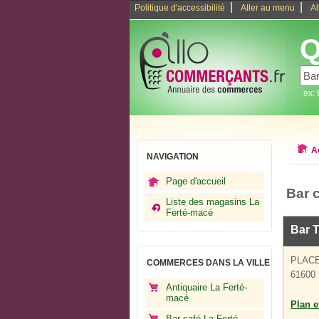
|
|
Politique d'accessibilité
Aller au menu
Al
Q
ex:
A
NAVIGATION
Page d'accueil
Bar 
Liste des magasins La
Ferté-macé
Bar 
PLACE
COMMERCES DANS LA VILLE
61600 
Antiquaire La Ferté-
macé
Plan et
Bar café La Ferté-