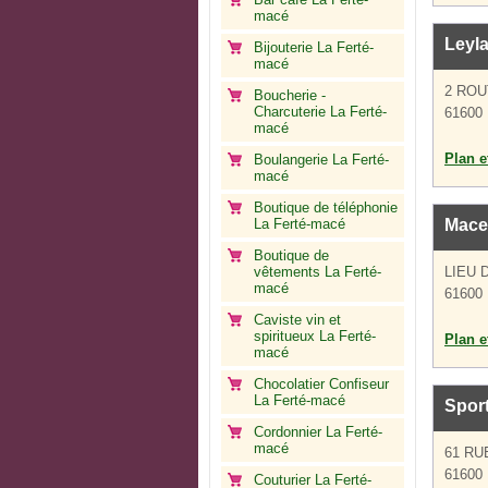
macé
Leyla
Bijouterie La Ferté-
macé
2 RO
Boucherie -
Charcuterie La Ferté-
61600 
macé
Plan et
Boulangerie La Ferté-
macé
Boutique de téléphonie
La Ferté-macé
Mace
Boutique de
vêtements La Ferté-
LIEU 
macé
61600 
Caviste vin et
spiritueux La Ferté-
Plan et
macé
Chocolatier Confiseur
La Ferté-macé
Spor
Cordonnier La Ferté-
macé
61 RU
61600 
Couturier La Ferté-