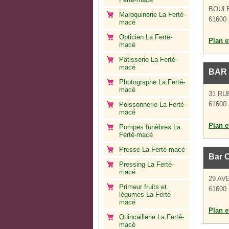
BOULE
Maroquinerie La Ferté-
61600 
macé
Opticien La Ferté-
Plan et
macé
Pâtisserie La Ferté-
macé
BAR
Photographe La Ferté-
macé
31 RU
61600 
Poissonnerie La Ferté-
macé
Plan et
Pompes funèbres La
Ferté-macé
Presse La Ferté-macé
Bar C
Pressing La Ferté-
macé
29 AV
Primeur fruits et
61600 
légumes La Ferté-
macé
Plan et
Quincaillerie La Ferté-
macé