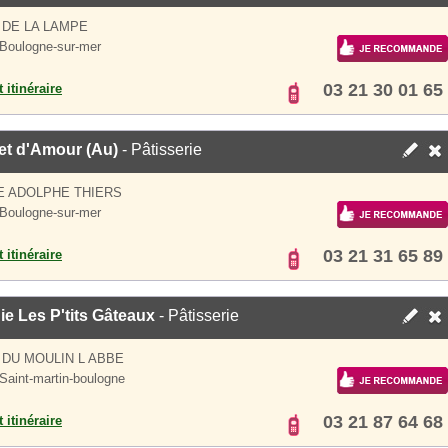
 DE LA LAMPE
Boulogne-sur-mer
03 21 30 01 65
 itinéraire
et d'Amour (Au)
- Pâtisserie
E ADOLPHE THIERS
Boulogne-sur-mer
03 21 31 65 89
 itinéraire
e Les P'tits Gâteaux
- Pâtisserie
 DU MOULIN L ABBE
Saint-martin-boulogne
03 21 87 64 68
 itinéraire