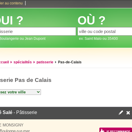
|
ler au contenu
UI ?
OÙ ?
 Boulangerie ou Jean Dupont
ex: Saint Malo ou 35400
ccueil
spécialités
patisserie
Pas-de-Calais
sserie Pas de Calais
é Salé
- Pâtisserie
E MONSIGNY
Boulogne-sur-mer