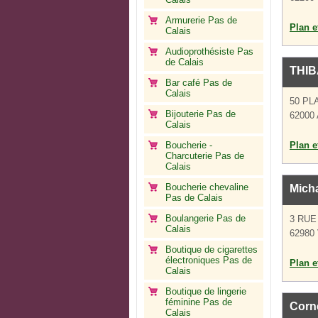
Armurerie Pas de
Plan et
Calais
Audioprothésiste Pas
de Calais
THIB
Bar café Pas de
Calais
50 PL
Bijouterie Pas de
62000 
Calais
Boucherie -
Plan et
Charcuterie Pas de
Calais
Boucherie chevaline
Micha
Pas de Calais
Boulangerie Pas de
3 RUE
Calais
62980 
Boutique de cigarettes
électroniques Pas de
Plan et
Calais
Boutique de lingerie
féminine Pas de
Corn
Calais