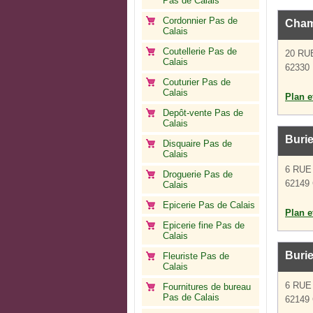
Pas de Calais
Cordonnier Pas de
Cham
Calais
Coutellerie Pas de
20 RU
Calais
62330 
Couturier Pas de
Calais
Plan et
Depôt-vente Pas de
Calais
Buri
Disquaire Pas de
Calais
6 RUE
Droguerie Pas de
62149
Calais
Epicerie Pas de Calais
Plan et
Epicerie fine Pas de
Calais
Burie
Fleuriste Pas de
Calais
6 RUE
Fournitures de bureau
Pas de Calais
62149