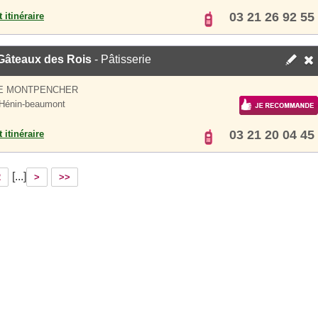
03 21 26 92 55
 itinéraire
Gâteaux des Rois
- Pâtisserie
UE MONTPENCHER
Hénin-beaumont
03 21 20 04 45
 itinéraire
[...]
2
>
>>