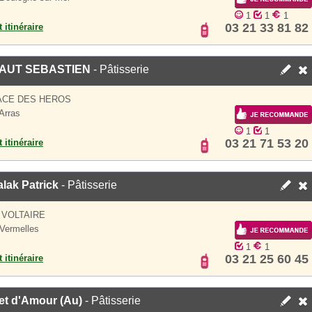
1
1
1
03 21 33 81 82
 itinéraire
AUT SEBASTIEN
- Pâtisserie
ACE DES HEROS
Arras
1
1
03 21 71 53 20
 itinéraire
lak Patrick
- Pâtisserie
 VOLTAIRE
Vermelles
1
1
03 21 25 60 45
 itinéraire
et d'Amour (Au)
- Pâtisserie