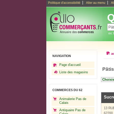
|
|
Politique d'accessibilité
Aller au menu
Al
Q
ex:
a
NAVIGATION
Page d'accueil
Pâti
Liste des magasins
COMMERCES DU 62
Sucr
Animalerie Pas de
Calais
13 RU
Antiquaire Pas de
62200 
Calais