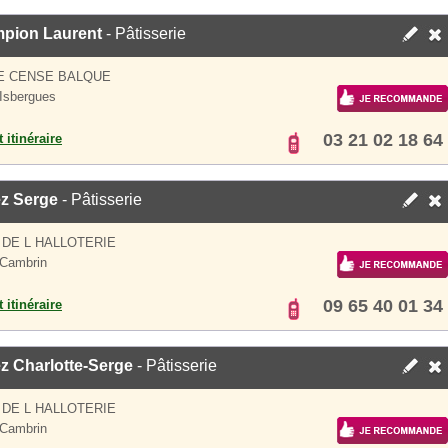
pion Laurent
- Pâtisserie
E CENSE BALQUE
Isbergues
03 21 02 18 64
 itinéraire
ez Serge
- Pâtisserie
 DE L HALLOTERIE
 Cambrin
09 65 40 01 34
 itinéraire
z Charlotte-Serge
- Pâtisserie
 DE L HALLOTERIE
 Cambrin