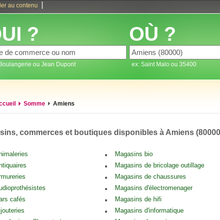
|
ler au contenu
UI ?
OÙ ?
 Boulangerie ou Jean Dupont
ex: Saint Malo ou 35400
ccueil
Somme
Amiens
ins, commerces et boutiques disponibles à Amiens (80000
nimaleries
Magasins bio
ntiquaires
Magasins de bricolage outillage
rmureries
Magasins de chaussures
udioprothésistes
Magasins d'électromenager
ars cafés
Magasins de hifi
ijouteries
Magasins d'informatique