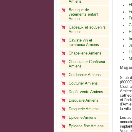
Amiens
F
Boutique de
F
vêtements enfant
F
Amiens
G
Cadeaux et souvenirs
Amiens
H
I
Caviste vin et
spiritueux Amiens
J
Li
Chapellerie Amiens
M
Chocolatier Confiseur
Amiens
Magas
Cordonnier Amiens
Situé 
(80000)
Couturier Amiens
C'est à
Amiens
Depôt-vente Amiens
cathédr
et l'in
Disquaire Amiens
d'Amien
la vill
Droguerie Amiens
Epicerie Amiens
Les ac
annuai
Epicerie fine Amiens
implant
Vous tr