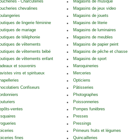
oucheries - Charcuteries
Magasins de musique
oucheries chevalines
Magasins de jeux video
oulangeries
Magasins de jouets
outiques de lingerie féminine
Magasins de literie
outiques de mariage
Magasins de luminaires
outiques de téléphonie
Magasins de meubles
outiques de vêtements
Magasins de papier peint
outiques de vêtements bébé
Magasins de pêche et chasse
outiques de vêtements enfant
Magasins de sport
adeaux et souvenirs
Maroquineries
avistes vins et spiritueux
Merceries
hapelleries
Opticiens
hocolatiers Confiseurs
Pâtisseries
ordonniers
Photographes
outuriers
Poissonneries
epôts-ventes
Pompes funèbres
isquaires
Presses
rogueries
Pressings
piceries
Primeurs fruits et légumes
piceries fines
Quincailleries