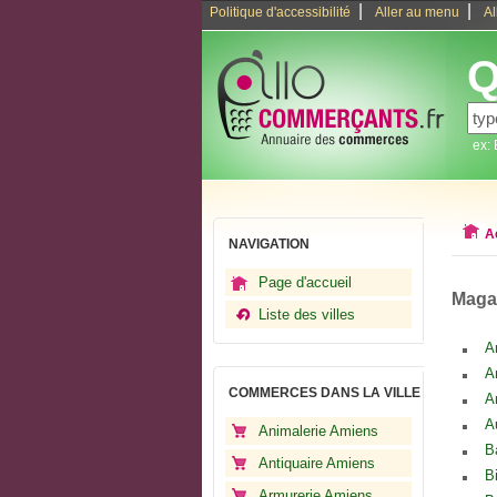
|
|
Politique d'accessibilité
Aller au menu
Al
Q
ex:
A
NAVIGATION
Page d'accueil
Magas
Liste des villes
A
A
COMMERCES DANS LA VILLE
A
A
Animalerie Amiens
B
Antiquaire Amiens
B
Armurerie Amiens