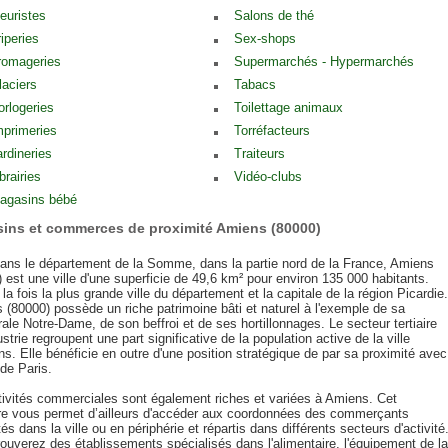
leuristes
Salons de thé
riperies
Sex-shops
romageries
Supermarchés - Hypermarchés
laciers
Tabacs
orlogeries
Toilettage animaux
mprimeries
Torréfacteurs
ardineries
Traiteurs
brairies
Vidéo-clubs
agasins bébé
ins et commerces de proximité Amiens (80000)
dans le département de la Somme, dans la partie nord de la France, Amiens
 est une ville d'une superficie de 49,6 km² pour environ 135 000 habitants.
 la fois la plus grande ville du département et la capitale de la région Picardie.
 (80000) possède un riche patrimoine bâti et naturel à l'exemple de sa
ale Notre-Dame, de son beffroi et de ses hortillonnages. Le secteur tertiaire
dustrie regroupent une part significative de la population active de la ville
s. Elle bénéficie en outre d'une position stratégique de par sa proximité avec
e de Paris.
tivités commerciales sont également riches et variées à Amiens. Cet
re vous permet d’ailleurs d'accéder aux coordonnées des commerçants
és dans la ville ou en périphérie et répartis dans différents secteurs d'activité
ouverez des établissements spécialisés dans l'alimentaire, l'équipement de la