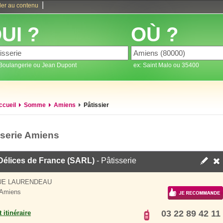
|
ler au contenu
UI ?
OÙ ?
 Boulangerie ou Jean Dupont
ex: Saint Malo ou 35400
ccueil
Somme
Amiens
Pâtissier
sserie Amiens
Délices de France (SARL)
- Pâtisserie
UE LAURENDEAU
 Amiens
03 22 89 42 11
 itinéraire