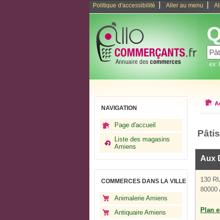
|
|
Politique d'accessibilité
Aller au menu
Al
Q
ex:
A
NAVIGATION
Page d'accueil
Pâti
Liste des magasins
Amiens
Aux 
130 R
COMMERCES DANS LA VILLE
80000
Animalerie Amiens
Plan et
Antiquaire Amiens