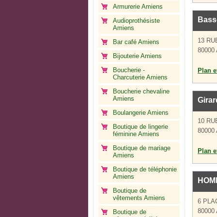
Armurerie Amiens
Bass
Audioprothésiste
Amiens
13 RU
Bar café Amiens
80000
Bijouterie Amiens
Boucherie -
Plan et
Charcuterie Amiens
Boucherie chevaline
Amiens
Girar
Boulangerie Amiens
10 RU
Boutique de lingerie
80000
féminine Amiens
Boutique de mariage
Plan et
Amiens
Boutique de téléphonie
Amiens
HOM
Boutique de
vêtements Amiens
6 PL
80000
Boutique de