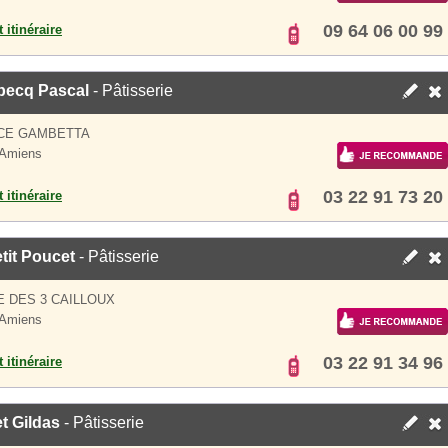
09 64 06 00 99
 itinéraire
ecq Pascal
- Pâtisserie
ACE GAMBETTA
 Amiens
03 22 91 73 20
 itinéraire
tit Poucet
- Pâtisserie
E DES 3 CAILLOUX
 Amiens
03 22 91 34 96
 itinéraire
t Gildas
- Pâtisserie