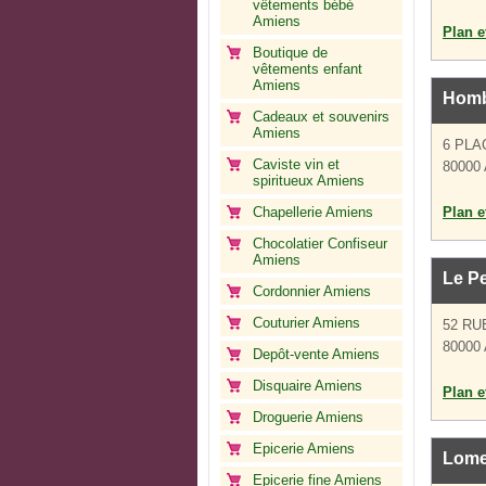
vêtements bébé
Amiens
Plan et
Boutique de
vêtements enfant
Amiens
Homb
Cadeaux et souvenirs
Amiens
6 PL
Caviste vin et
80000
spiritueux Amiens
Chapellerie Amiens
Plan et
Chocolatier Confiseur
Amiens
Le Pe
Cordonnier Amiens
Couturier Amiens
52 RU
80000
Depôt-vente Amiens
Disquaire Amiens
Plan et
Droguerie Amiens
Epicerie Amiens
Lome
Epicerie fine Amiens