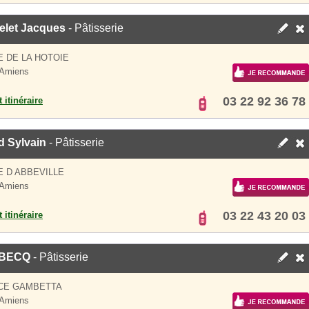
elet Jacques
- Pâtisserie
E DE LA HOTOIE
 Amiens
03 22 92 36 78
 itinéraire
d Sylvain
- Pâtisserie
E D ABBEVILLE
 Amiens
03 22 43 20 03
 itinéraire
BECQ
- Pâtisserie
ACE GAMBETTA
 Amiens