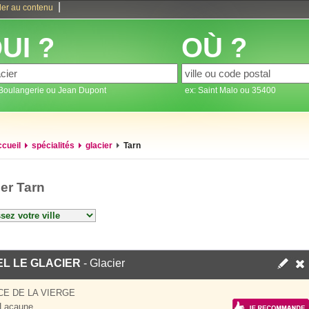
|
ler au contenu
UI ?
OÙ ?
 Boulangerie ou Jean Dupont
ex: Saint Malo ou 35400
ccueil
spécialités
glacier
Tarn
ier Tarn
L LE GLACIER
- Glacier
CE DE LA VIERGE
 Lacaune