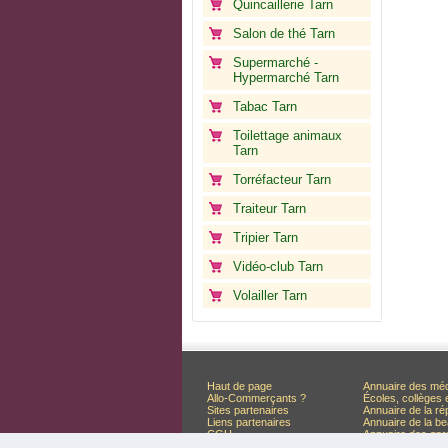
Quincaillerie Tarn
Salon de thé Tarn
Supermarché -
Hypermarché Tarn
Tabac Tarn
Toilettage animaux
Tarn
Torréfacteur Tarn
Traiteur Tarn
Tripier Tarn
Vidéo-club Tarn
Volailler Tarn
Haut de page
Annuaire des mé
Allo-Commerçants ?
Écoles, collèges 
Sites partenaires
Annuaire de la ré
Liens partenaires
Annuaire de la be
CGU
Annuaire des ga
Liste des départements