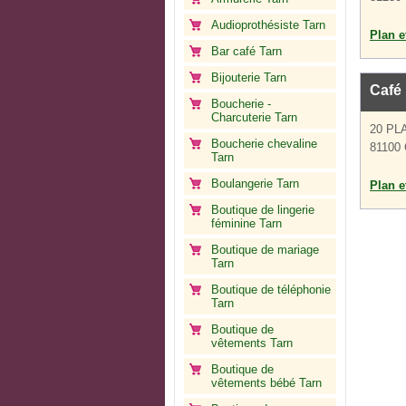
Audioprothésiste Tarn
Plan et
Bar café Tarn
Bijouterie Tarn
Café 
Boucherie -
Charcuterie Tarn
20 PL
Boucherie chevaline
81100 
Tarn
Boulangerie Tarn
Plan et
Boutique de lingerie
féminine Tarn
Boutique de mariage
Tarn
Boutique de téléphonie
Tarn
Boutique de
vêtements Tarn
Boutique de
vêtements bébé Tarn