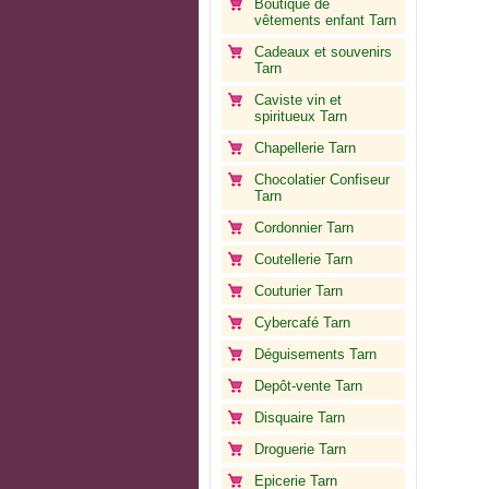
Boutique de
vêtements enfant Tarn
Cadeaux et souvenirs
Tarn
Caviste vin et
spiritueux Tarn
Chapellerie Tarn
Chocolatier Confiseur
Tarn
Cordonnier Tarn
Coutellerie Tarn
Couturier Tarn
Cybercafé Tarn
Déguisements Tarn
Depôt-vente Tarn
Disquaire Tarn
Droguerie Tarn
Epicerie Tarn