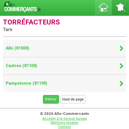
TORRÉFACTEURS
Tarn
Albi (81000)
Castres (81100)
Pampelonne (81190)
Retour
Haut de page
© 2026 Allo-Commercants
Accéder à la version bureau
Mentions légales
Contact